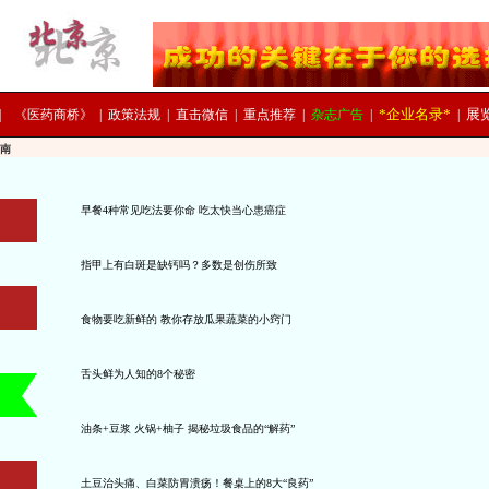
*企业名录*
展
|
《医药商桥》
|
政策法规
|
直击微信
|
重点推荐
|
杂志广告
|
|
南
早餐4种常见吃法要你命 吃太快当心患癌症
指甲上有白斑是缺钙吗？多数是创伤所致
食物要吃新鲜的 教你存放瓜果蔬菜的小窍门
舌头鲜为人知的8个秘密
油条+豆浆 火锅+柚子 揭秘垃圾食品的“解药”
土豆治头痛、白菜防胃溃疡！餐桌上的8大“良药”