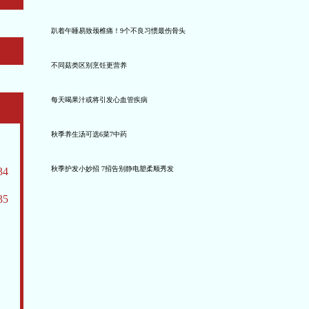
趴着午睡易致颈椎痛！9个不良习惯最伤骨头
不同菇类区别烹饪更营养
每天喝果汁或将引发心血管疾病
秋季养生汤可选6菜7中药
秋季护发小妙招 7招告别静电塑柔顺秀发
34
35